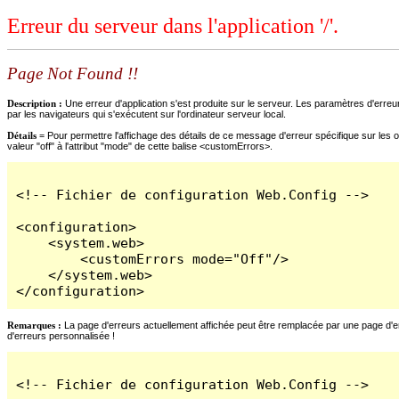
Erreur du serveur dans l'application '/'.
Page Not Found !!
Description :
Une erreur d'application s'est produite sur le serveur. Les paramètres d'erreur
par les navigateurs qui s'exécutent sur l'ordinateur serveur local.
Détails =
Pour permettre l'affichage des détails de ce message d'erreur spécifique sur les o
valeur "off" à l'attribut "mode" de cette balise <customErrors>.
<!-- Fichier de configuration Web.Config -->

<configuration>

    <system.web>

        <customErrors mode="Off"/>

    </system.web>

</configuration>
Remarques :
La page d'erreurs actuellement affichée peut être remplacée par une page d'erre
d'erreurs personnalisée !
<!-- Fichier de configuration Web.Config -->
