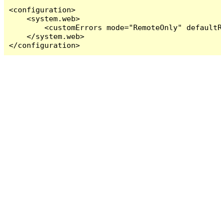
<configuration>

    <system.web>

        <customErrors mode="RemoteOnly" defaultR
    </system.web>

</configuration>