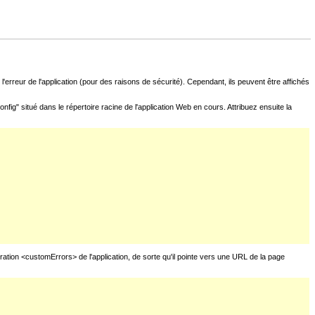
l'erreur de l'application (pour des raisons de sécurité). Cependant, ils peuvent être affichés
fig" situé dans le répertoire racine de l'application Web en cours. Attribuez ensuite la
uration <customErrors> de l'application, de sorte qu'il pointe vers une URL de la page