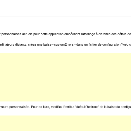
 personnalisés actuels pour cette application empêchent l'affichage à distance des détails de 
rdinateurs distants, créez une balise <customErrors> dans un fichier de configuration "web.con
urs personnalisée. Pour ce faire, modifiez l'attribut "defaultRedirect" de la balise de config