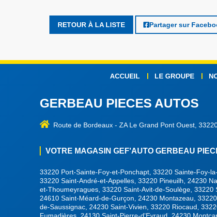
RETOUR À LA LISTE
Partager sur Faceb
ACCUEIL
LE GROUPE
N
GERBEAU PIECES AUTOS
Route de Bordeaux
-
ZA Le Grand Pont Ouest, 33220
VOTRE MAGASIN GEF'AUTO GERBEAU PIECES
33220 Port-Sainte-Foy-et-Ponchapt, 33220 Sainte-Foy-la
33220 Saint-André-et-Appelles, 33220 Pineuilh, 24230 Na
et-Thoumeyragues, 33220 Saint-Avit-de-Soulège, 33220 Sa
24610 Saint-Méard-de-Gurçon, 24230 Montazeau, 33220
de-Saussignac, 24230 Saint-Vivien, 33220 Riocaud, 3322
Fumadières, 24130 Saint-Pierre-d'Eyraud, 24230 Montca