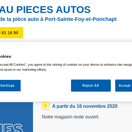
AU PIECES AUTOS
 de la pièce auto à Port-Sainte-Foy-et-Ponchapt
3 61 18 90
GASIN
NOTRE QUALITÉ DE SERVICE
PROMOTIONS
AC
okies
Accept All Cookies”, you agree to the storing of cookies on your device to enhance site navig
nd assist in our marketing efforts.
 GEF'AUTO EST OUVERT
 Settings
Reject All
Accept 
A partir du 16 novembre 2020
Notre magasin reste ouvert.