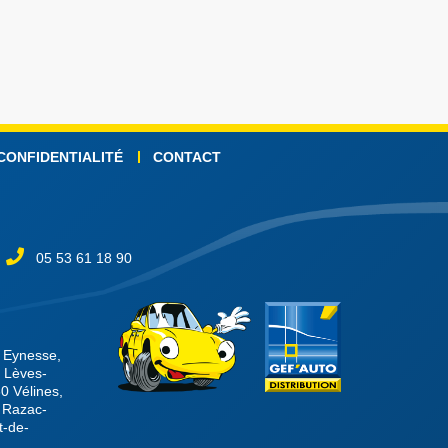
 CONFIDENTIALITÉ
CONTACT
05 53 61 18 90
0 Eynesse,
s Lèves-
0 Vélines,
 Razac-
t-de-