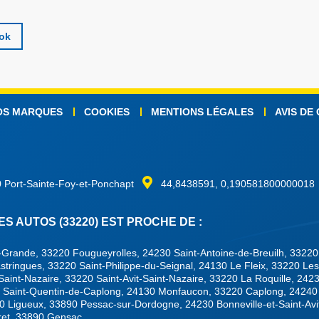
ook
OS MARQUES
COOKIES
MENTIONS LÉGALES
AVIS DE
 Port-Sainte-Foy-et-Ponchapt
44,8438591, 0,190581800000018
 AUTOS (33220) EST PROCHE DE :
-Grande, 33220 Fougueyrolles, 24230 Saint-Antoine-de-Breuilh, 3322
stringues, 33220 Saint-Philippe-du-Seignal, 24130 Le Fleix, 33220 Le
int-Nazaire, 33220 Saint-Avit-Saint-Nazaire, 33220 La Roquille, 2423
 Saint-Quentin-de-Caplong, 24130 Monfaucon, 33220 Caplong, 24240
0 Ligueux, 33890 Pessac-sur-Dordogne, 24230 Bonneville-et-Saint-Avi
ret, 33890 Gensac