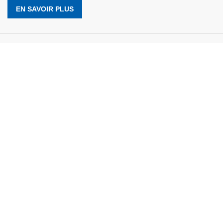
EN SAVOIR PLUS
Le 1 avril 2019
Pièces Issues de l’Economie